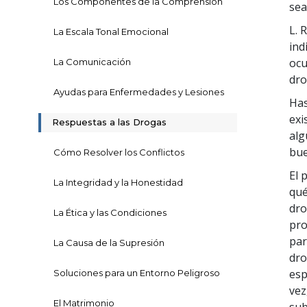
Los Componentes de la Comprensión
sea
L. 
La Escala Tonal Emocional
ind
ocu
La Comunicación
dro
Ayudas para Enfermedades y Lesiones
Has
exi
Respuestas a las Drogas
alg
bue
Cómo Resolver los Conflictos
El 
La Integridad y la Honestidad
qué
dro
La Ética y las Condiciones
pro
par
La Causa de la Supresión
dro
esp
Soluciones para un Entorno Peligroso
vez
El Matrimonio
sub