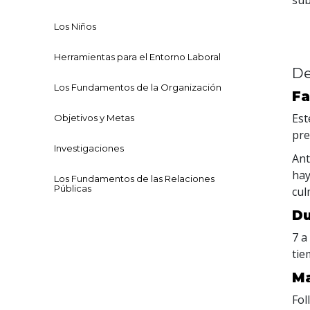
Los Niños
Herramientas para el Entorno Laboral
De
Los Fundamentos de la Organización
Fa
Est
Objetivos y Metas
pre
Investigaciones
Ant
hay
Los Fundamentos de las Relaciones
Públicas
cul
Du
7 a
tie
Ma
Fol