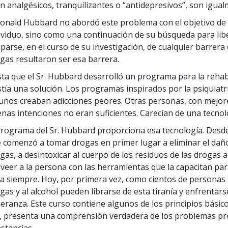
n analgésicos, tranquilizantes o “antidepresivos”, son igua
Ronald Hubbard no abordó este problema con el objetivo de 
ividuo, sino como una continuación de su búsqueda para lib
parse, en el curso de su investigación, de cualquier barrera
gas resultaron ser esa barrera.
ta que el Sr. Hubbard desarrolló un programa para la rehabi
stía una solución. Los programas inspirados por la psiquiatr
unos creaban adicciones peores. Otras personas, con mejore
nas intenciones no eran suficientes. Carecían de una tecnol
programa del Sr. Hubbard proporciona esa tecnología. Desde
 comenzó a tomar drogas en primer lugar a eliminar el daño
gas, a desintoxicar al cuerpo de los residuos de las drogas
veer a la persona con las herramientas que la capacitan pa
a siempre. Hoy, por primera vez, como cientos de personas po
gas y al alcohol pueden librarse de esta tiranía y enfrentars
eranza. Este curso contiene algunos de los principios básic
, presenta una comprensión verdadera de los problemas pr
stancias.