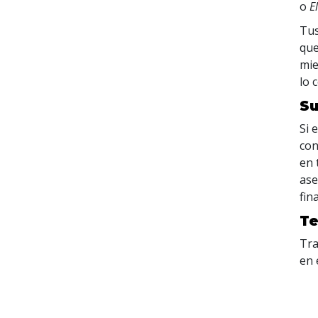
o
E
Tus
que
mie
lo 
Su
Si 
con
en 
ase
fin
Te
Tra
en 