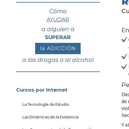
R
Cu
Cómo
AYUDAR
a alguien a
En
SUPERAR
la ADICCIÓN
a las drogas o al alcohol
Pe
Cursos por Internet
Dec
de 
La Tecnología de Estudio
vio
hec
Las Dinámicas de la Existencia
Y e