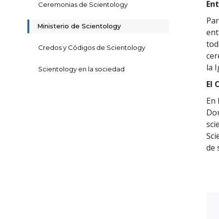
En
Ceremonias de Scientology
Par
Ministerio de Scientology
ent
tod
Credos y Códigos de Scientology
cer
la 
Scientology en la sociedad
El 
En 
Dom
sci
Sci
de 