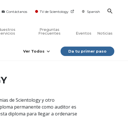
Contáctanos
TV de Scientology
Spanish
Nuestros
Preguntas
Servicios
Frecuentes
Eventos
Noticias
Ver Todos
Da tu primer paso
GY
nias de Scientology y otro
diploma permanente como auditor es
esta diploma para llegar a ordenarse