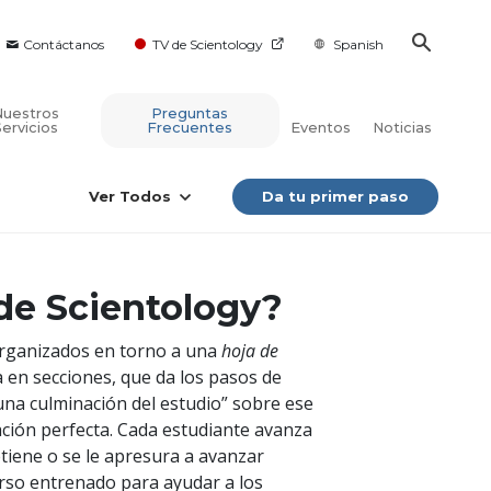
Contáctanos
TV de Scientology
Spanish
Nuestros
Preguntas
Servicios
Frecuentes
Eventos
Noticias
Ver Todos
Da tu primer paso
de Scientology?
 organizados en torno a una
hoja de
da en secciones, que da los pasos de
 una culminación del estudio” sobre ese
icación perfecta. Cada estudiante avanza
detiene o se le apresura a avanzar
rso entrenado para ayudar a los