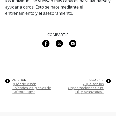
los individuos se vuelvan más capaces para ayudarse y
ayudar a otros. Esto se hace mediante el
entrenamiento y el asesoramiento.
COMPARTIR
ANTERIOR
SIGUIENTE
¿Dónde están
¿Qué son las
ubicadas las iglesias de
Organizaciones Saint
Scientology?
Hill y Avanzadas?